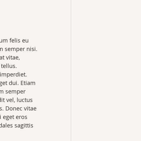
um felis eu 
m semper nisi. 
t vitae, 
tellus.
imperdiet. 
get dui. Etiam 
am semper 
 vel, luctus 
s. Donec vitae 
i eget eros 
ales sagittis 