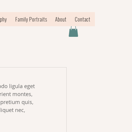
aphy
Family Portraits
About
Contact
do ligula eget 
rient montes, 
 pretium quis, 
iquet nec, 