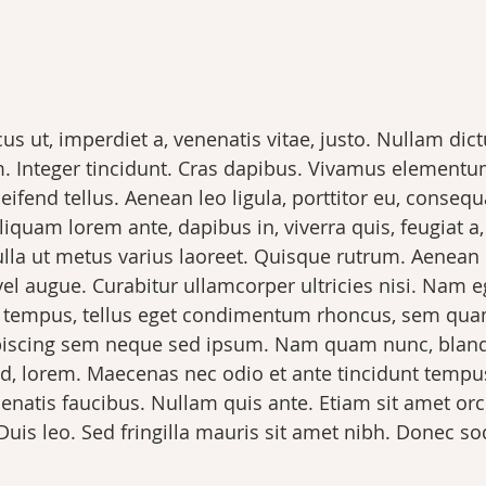
us ut, imperdiet a, venenatis vitae, justo. Nullam dict
. Integer tincidunt. Cras dapibus. Vivamus elementu
ifend tellus. Aenean leo ligula, porttitor eu, consequa
liquam lorem ante, dapibus in, viverra quis, feugiat a, 
ulla ut metus varius laoreet. Quisque rutrum. Aenean 
 vel augue. Curabitur ullamcorper ultricies nisi. Nam e
 tempus, tellus eget condimentum rhoncus, sem qu
ipiscing sem neque sed ipsum. Nam quam nunc, blandit
 id, lorem. Maecenas nec odio et ante tincidunt tempu
nenatis faucibus. Nullam quis ante. Etiam sit amet orc
Duis leo. Sed fringilla mauris sit amet nibh. Donec sod