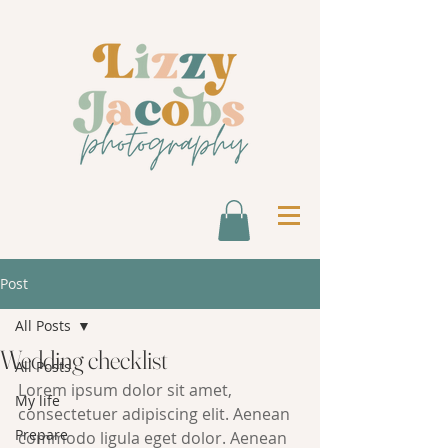
Post
All Posts
Wedding checklist
All Posts
Lorem ipsum dolor sit amet, 
My life
consectetuer adipiscing elit. Aenean 
Prepare
commodo ligula eget dolor. Aenean 