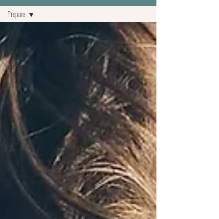
Prepare
All Posts
My life
Prepare